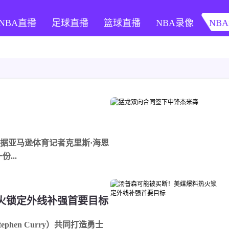
NBA直播
足球直播
篮球直播
NBA录像
NB
据亚马逊体育记者克里斯·海恩
...
火锁定外线补强首要目标