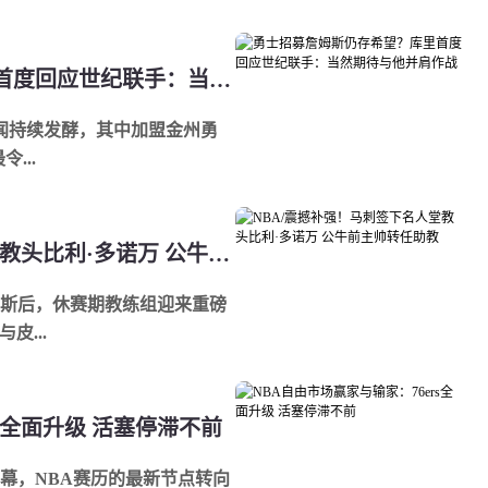
勇士招募詹姆斯仍存希望？库里首度回应世纪联手：当然期待与他并肩作战
传闻持续发酵，其中加盟金州勇
...
NBA/震撼补强！马刺签下名人堂教头比利·多诺万 公牛前主帅转任助教
斯后，休赛期教练组迎来重磅
皮...
rs全面升级 活塞停滞不前
幕，NBA赛历的最新节点转向