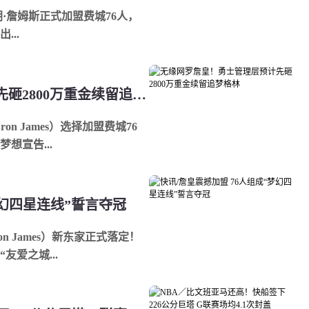
..
无缘网罗詹皇！勇士管理层预计先砸2800万重金续留追梦格林
想宣告...
梦幻四星连线”誓言夺冠
n James）新东家正式落定！
友爱之城...