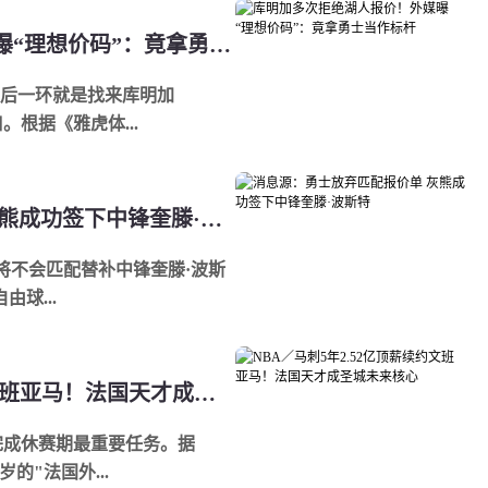
库明加多次拒绝湖人报价！外媒曝“理想价码”：竟拿勇士当作标杆
后一环就是找来库明加
缺口。根据《雅虎体...
消息源：勇士放弃匹配报价单 灰熊成功签下中锋奎滕·波斯特
将不会匹配替补中锋奎滕·波斯
球...
NBA／马刺5年2.52亿顶薪续约文班亚马！法国天才成圣城未来核心
完成休赛期最重要任务。据
的"法国外...