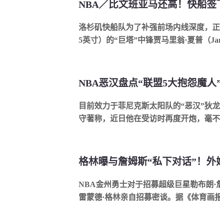
洛杉矶快船队为了补强前场内线深度，正式
5英寸）的“巨塔”中锋贾马里翁·夏普（Jamari
目前效力于菲尼克斯太阳队的“恶汉”狄
守著称，近日他在受访时再度开炮，毫不留.
NBA金州勇士对于招募超级巨星勒布朗
雷蒙德·格林亲自招募密谈。据《体育画报》