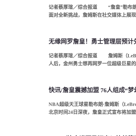
记者蔡厚瑄／综合报道 “詹皇”勒布朗·詹姆斯正式加盟费城76人，
面对全新挑战，詹姆斯在社交媒体上展现出.
记者蔡厚瑄／综合报道 詹姆斯（LeBron James）选择加盟费城76
人后，金州勇士想再网罗一位超级巨星的梦
快讯/詹皇震撼加盟 76人组成“
NBA超级天王球星勒布朗·詹姆斯（LeBro
北京时间24日深夜，詹皇正式宣布将加盟“