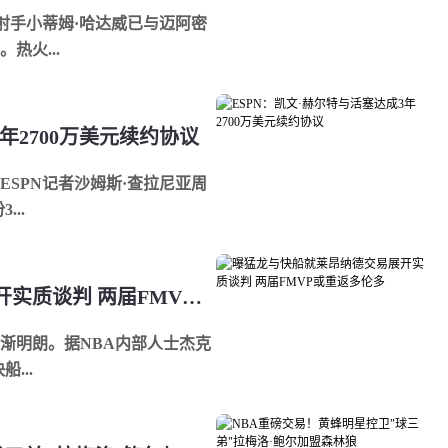
射手小蒂姆·哈达威已与迈阿密
热火...
年2700万美元续约协议
SPN记者沙姆斯·查拉尼亚周
..
曝猛龙与快船就莱昂纳德交易展开实质谈判 两届FMVP或重返多伦多
渐明朗。据NBA内部人士杰克
...