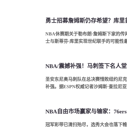
NBA休赛期关于勒布朗·詹姆斯下家的
士与斯蒂芬·库里实现世纪联手的可能性最令
圣安东尼奥马刺队在总决赛惜败纽约尼克
补强。据ESPN权威记者沙姆斯·查拉尼亚与
NBA自由市场赢家与输家：76e
冠军彩带已清扫殆尽，选秀大会也落下帷