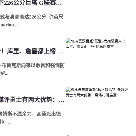
NBA／比文班亚马还高！快船签下226公分巨塔 G联赛场均4.1次封盖
与身高高达226公分（7英尺
on ...
NBA恶汉盘点“联盟5大抱怨魔人”！库里、詹皇都上榜 他高居榜首
龙·布鲁克斯向来以敢言和强悍防
..
格林曝与詹姆斯“私下对话”！外媒评勇士有两大优势：离洛杉矶最近
·詹姆斯不遗余力，甚至派出德
...