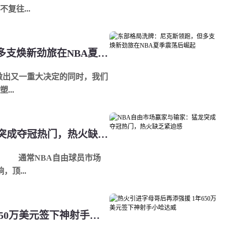
复往...
东部格局洗牌：尼克斯领跑，但多支焕新劲旅在NBA夏季震荡后崛起
做出又一重大决定的同时，我们
..
NBA自由市场赢家与输家：猛龙突成夺冠热门，热火缺乏紧迫感
场
顶...
热火引进字母哥后再添强援 1年650万美元签下神射手小哈达威