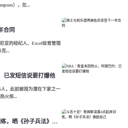
son），在...
年合同
尼亚的经纪人、Excel体育管理
...
约：已发短信说要打爆他
加盟76人，此前被视为潜在下家之一
火核...
斗志十足！詹姆斯凌晨4点起床训练，晒《孙子兵法》激励自己