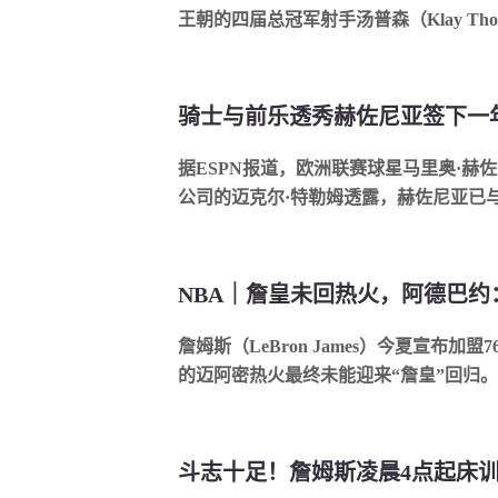
王朝的四届总冠军射手汤普森（Klay Thomp
骑士与前乐透秀赫佐尼亚签下一
据ESPN报道，欧洲联赛球星马里奥·赫佐
公司的迈克尔·特勒姆透露，赫佐尼亚已与克
NBA｜詹皇未回热火，阿德巴
詹姆斯（LeBron James）今夏宣布
的迈阿密热火最终未能迎来“詹皇”回归。热