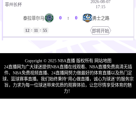
2026-08-07
菲州长杯
17:15
0
:
0
泰拉菲尔马
勇士之路
:
:
12
11
55
即将开始
2026-08-07
菲州长杯
19:00
0
:
0
拉马多斯
博尔特斯
Copyright © 2025 NBA直播 版权所有
网站地图
24直播网为广大球迷提供NBA直播在线观看、NBA直播免费高清无插
:
:
13
56
55
即将开始
件、NBA免费视频直播、24直播网努力做最好的体育直播以及热门足
球、篮球赛事直播。我们始终秉持“用心做直播，诚心为球迷”的服务宗
2026-08-07
旨，力求为每一位球迷带来优质的观赛体验，让您尽情享受体育的魅
CBA夏季赛
19:30
力！
0
:
0
江苏肯帝亚
深圳马可波罗
:
:
14
26
55
即将开始
2026-08-07
越南联
20:30