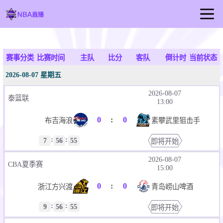
首页
NBA直播
赛事分类
比赛时间
主队
比分
客队
倒计时
当前状态
足球直播
2026-08-07 星期五
篮球直播
2026-08-07
泰篮联
13:00
NBA录像
0
:
0
布吉海浪
素攀武里狙击手
NBA新闻
:
:
7
56
55
即将开始
2026-08-07
CBA夏季赛
15:00
0
:
0
浙江方兴渡
青岛崂山啤酒
:
:
9
56
55
即将开始